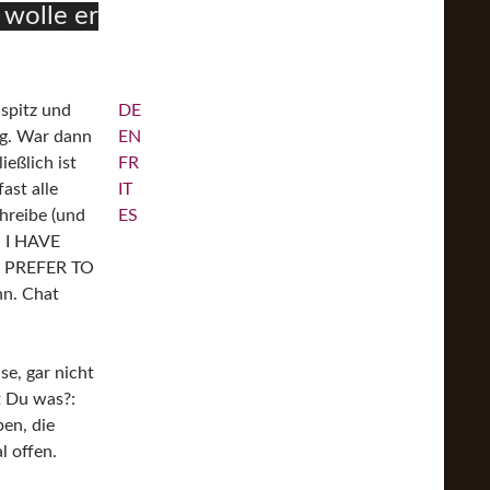
 wolle er
 spitz und
DE
sig. War dann
EN
ießlich ist
FR
ast alle
IT
chreibe (und
ES
. I HAVE
I PREFER TO
n. Chat
se, gar nicht
t Du was?:
pen, die
l offen.