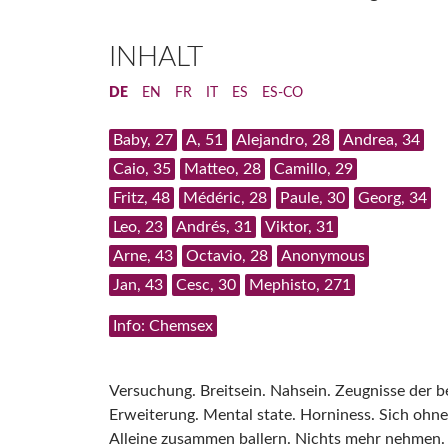
INHALT
DE
EN
FR
IT
ES
ES-CO
Baby, 27
A, 51
Alejandro, 28
Andrea, 34
Caio, 35
Matteo, 28
Camillo, 29
Fritz, 48
Médéric, 28
Paule, 30
Georg, 34
Leo, 23
Andrés, 31
Viktor, 31
Arne, 43
Octavio, 28
Anonymous
Jan, 43
Cesc, 30
Mephisto, 271
Info: Chemsex
Versuchung. Breitsein. Nahsein. Zeugnisse der 
Erweiterung. Mental state. Horniness. Sich ohne
Alleine zusammen ballern. Nichts mehr nehmen. 