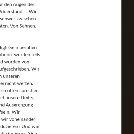
vor den Augen der
Widerstand. – Wir
e schwer zwischen
chten. Von Sehnen.
 High-Sein beruhen
hnort wurden teils
und wurden von
aufgeschrieben. Wir
n unseren
ei nicht werten.
ern offen sprechen
d unsere Limits,
 und Ausgrenzung
fsein. Wir
n wir voneinander
eduzieren? Und wie
dig im Feuer. Sich