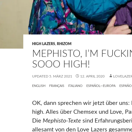
HIGH LAZERS
,
RHIZOM
MEPHISTO, I’M FUCK
SOOO HIGH!
UPDATED
5. MÄRZ 2021
12. APRIL 2020
LOVELAZE
ENGLISH
FRANÇAIS
ITALIANO
ESPAÑOL—EUROPA
ESPAÑO
OK, dann sprechen wir jetzt über uns:
high. Alles über Chemsex und Love, Par
Die
Mephisto-Texte
sind Erfahrungsberi
allesamt von den Love Lazers gesamme