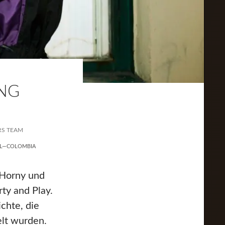
ING
RS TEAM
L—COLOMBIA
 Horny und
ty and Play.
chte, die
lt wurden.