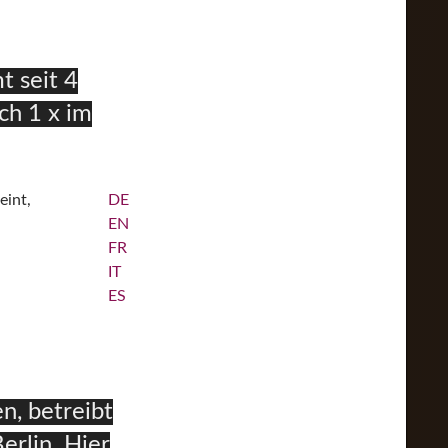
t seit 4
h 1 x im
eint,
DE
EN
FR
IT
ES
en, betreibt
erlin. Hier