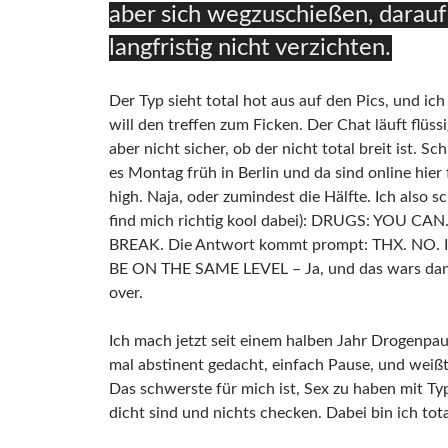
aber sich wegzuschießen, darauf
langfristig nicht verzichten.
Der Typ sieht total hot aus auf den Pics, und ich
will den treffen zum Ficken. Der Chat läuft flüs
aber nicht sicher, ob der nicht total breit ist. Schl
es Montag früh in Berlin und da sind online hier f
high. Naja, oder zumindest die Hälfte. Ich also s
find mich richtig kool dabei): DRUGS: YOU CAN
BREAK. Die Antwort kommt prompt: THX. NO. 
BE ON THE SAME LEVEL – Ja, und das wars dan
over.
Ich mach jetzt seit einem halben Jahr Drogenpau
mal abstinent gedacht, einfach Pause, und weiß
Das schwerste für mich ist, Sex zu haben mit Ty
dicht sind und nichts checken. Dabei bin ich tota