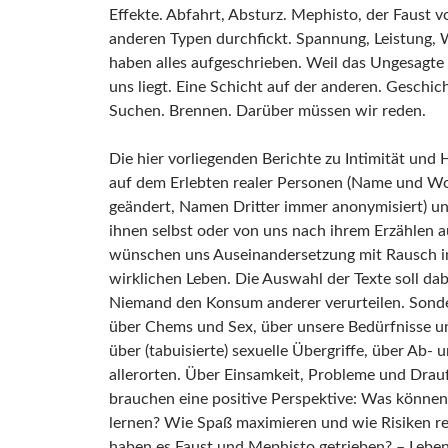
Effekte. Abfahrt, Absturz. Mephisto, der Faust 
anderen Typen durchfickt. Spannung, Leistung, 
haben alles aufgeschrieben. Weil das Ungesagt
uns liegt. Eine Schicht auf der anderen. Geschi
Suchen. Brennen. Darüber müssen wir reden.
Die hier vorliegenden Berichte zu Intimität und
auf dem Erlebten realer Personen (Name und Wo
geändert, Namen Dritter immer anonymisiert) 
ihnen selbst oder von uns nach ihrem Erzählen 
wünschen uns Auseinandersetzung mit Rausch i
wirklichen Leben. Die Auswahl der Texte soll dab
Niemand den Konsum anderer verurteilen. Sond
über Chems und Sex, über unsere Bedürfnisse un
über (tabuisierte) sexuelle Übergriffe, über Ab-
allerorten. Über Einsamkeit, Probleme und Drau
brauchen eine positive Perspektive: Was könne
lernen? Wie Spaß maximieren und wie Risiken r
haben es Faust und Mephisto getrieben? – Leben