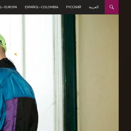
العربية
OL—EUROPA
ESPAÑOL—COLOMBIA
РУССКИЙ