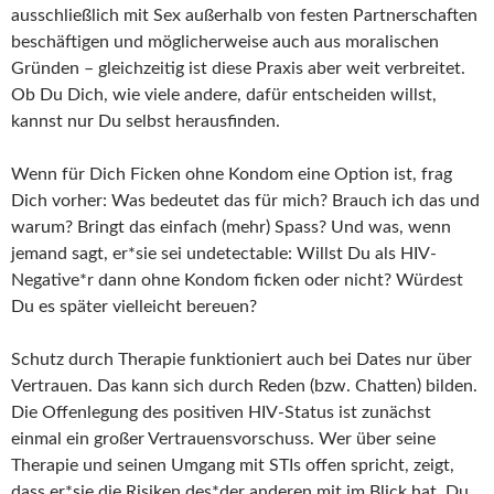
ausschließlich mit Sex außerhalb von festen Partnerschaften
beschäftigen und möglicherweise auch aus moralischen
Gründen – gleichzeitig ist diese Praxis aber weit verbreitet.
Ob Du Dich, wie viele andere, dafür entscheiden willst,
kannst nur Du selbst herausfinden.
Wenn für Dich Ficken ohne Kondom eine Option ist, frag
Dich vorher: Was bedeutet das für mich? Brauch ich das und
warum? Bringt das einfach (mehr) Spass? Und was, wenn
jemand sagt, er*sie sei undetectable: Willst Du als HIV-
Negative*r dann ohne Kondom ficken oder nicht? Würdest
Du es später vielleicht bereuen?
Schutz durch Therapie funktioniert auch bei Dates nur über
Vertrauen. Das kann sich durch Reden (bzw. Chatten) bilden.
Die Offenlegung des positiven HIV-Status ist zunächst
einmal ein großer Vertrauensvorschuss. Wer über seine
Therapie und seinen Umgang mit STIs offen spricht, zeigt,
dass er*sie die Risiken des*der anderen mit im Blick hat. Du