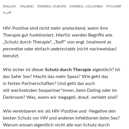
ENGLISH
ITALIANO
ESPAÑOL—EUROPA
ESPAÑOL—COLOMBIA
РУССКИЙ
العربية
HIV-Positive sind nicht mehr ansteckend, wenn ihre
Therapie gut funktioniert. Hierfür werden Begriffe wie
„Schutz durch Therapie“, „TasP“ von engl.
treatment as
prevention
oder einfach
undetectable
(nicht nachweisbar)
benutzt.
Wie sicher ist dieser
Schutz durch Therapie
eigentlich? Ist
das Safer Sex? Macht das mehr Spass? Wie geht das
in festen Partnerschaften? Und geht das auch
mit wechselnden Sexpartner*innen, beim Dating oder im
Darkroom? Was, wenn wir megageil, drauf, verliebt sind?
Wie vereinbaren wir als HIV-Positive und -Negative den
besten Schutz vor HIV und anderen Infektionen beim Sex?
Warum wissen eigentlich nicht alle von Schutz durch