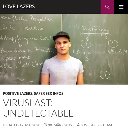
Zum
Suchen
LOVE LAZERS
Inhalt
PRIMÄR
springen
MENÜ
POSITIVE LAZERS
,
SAFER SEX INFOS
VIRUSLAST:
UNDETECTABLE
UPDATED
17. MAI 2020
30. MÄRZ 2019
LOVELAZERS TEAM