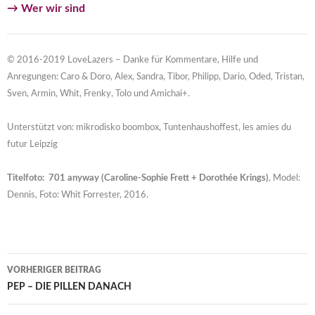
→ Wer wir sind
© 2016-2019 LoveLazers – Danke für Kommentare, Hilfe und
Anregungen: Caro & Doro, Alex, Sandra, Tibor, Philipp, Dario, Oded, Tristan,
Sven, Armin, Whit, Frenky, Tolo und Amichai+.
Unterstützt von: mikrodisko boombox, Tuntenhaushoffest, les amies du
futur Leipzig
Titelfoto: 701 anyway (Caroline-Sophie Frett + Dorothée Krings)
, Model:
Dennis, Foto: Whit Forrester, 2016.
Beitragsnavigation
VORHERIGER BEITRAG
PEP – DIE PILLEN DANACH